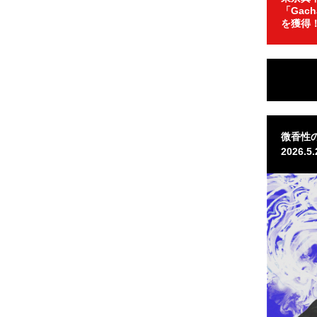
「Gac
を獲得
微香性の
2026.5