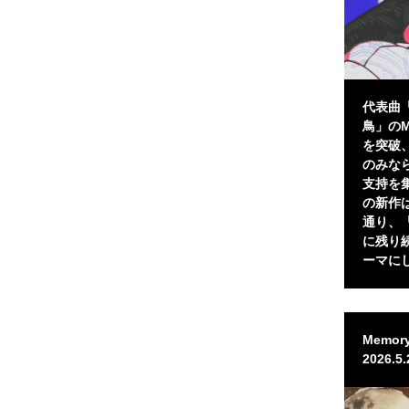
代表曲
鳥」のM
を突破
のみな
支持を
の新作は
通り、
に残り
ーマに
Memory 
2026.5