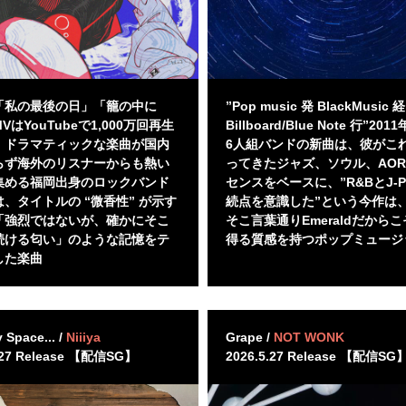
「私の最後の日」「籠の中に
”Pop music 発 BlackMusic 
VはYouTubeで1,000万回再生
Billboard/Blue Note 行”20
、ドラマティックな楽曲が国内
6人組バンドの新曲は、彼がこ
らず海外のリスナーからも熱い
ってきたジャズ、ソウル、AO
集める福岡出身のロックバンド
センスをベースに、”R&BとJ-
、タイトルの “微香性” が示す
続点を意識した”という今作は
「強烈ではないが、確かにそこ
そこ言葉通りEmeraldだから
続ける匂い」のような記憶をテ
得る質感を持つポップミュージ
した楽曲
Space... /
Niiiya
Grape /
NOT WONK
.27 Release 【配信SG】
2026.5.27 Release 【配信SG