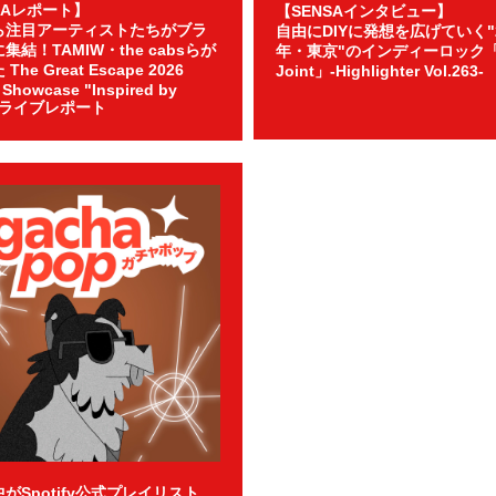
SAレポート】
【SENSAインタビュー】
ら注目アーティストたちがブラ
自由にDIYに発想を広げていく"2
集結！TAMIW・the cabsらが
年・東京"のインディーロック「S
he Great Escape 2026
Joint」-Highlighter Vol.263-
l Showcase "Inspired by
o"ライブレポート
がSpotify公式プレイリスト