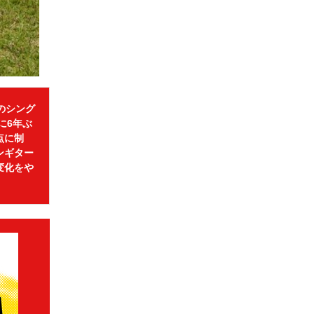
初のシング
実に6年ぶ
点に制
ンギター
変化をや