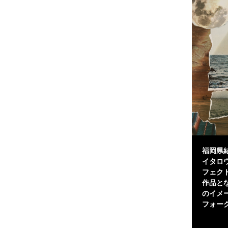
福岡県結
イタロウ
フェク
作品と
のイメ
フォー