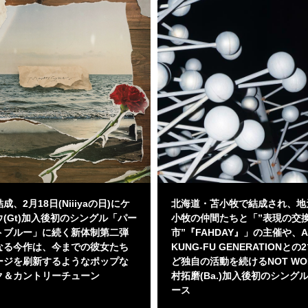
成、2月18日(Niiiyaの日)にケ
北海道・苫小牧で結成され、地
(Gt)加入後初のシングル「パー
小牧の仲間たちと「”表現の交
トブルー」に続く新体制第二弾
市”『FAHDAY』」の主催や、AS
なる今作は、今までの彼女たち
KUNG-FU GENERATIONと
ージを刷新するようなポップな
ど独自の活動を続けるNOT WO
ク＆カントリーチューン
村拓磨(Ba.)加入後初のシング
ース