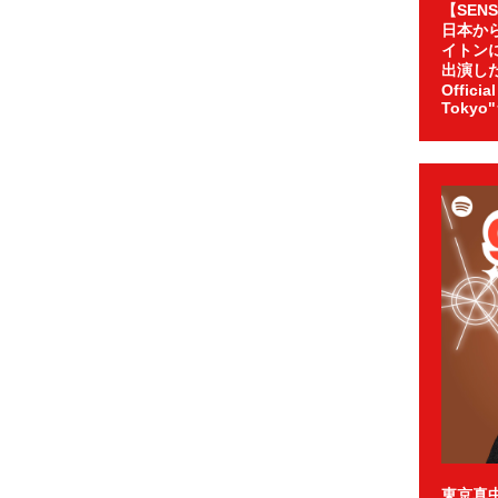
【SEN
日本か
イトンに
出演した T
Officia
Toky
東京真中