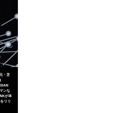
元・苫
換
IAN
の2マンな
NKが本
ルをリリ