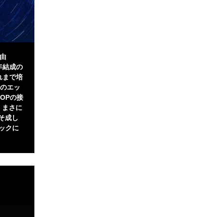
経由
11年結成の
れまで培
Rのエッ
POPの接
、まさに
こそ成し
ックに
】