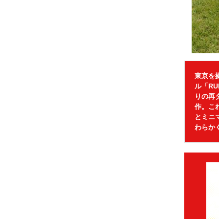
東京を拠
ル「RU
りの再
作。こ
とミニ
わらか