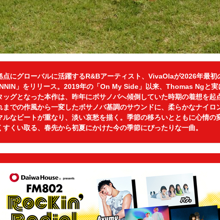
点にグローバルに活躍するR&Bアーティスト、VivaOlaが2026年最
NNIN」をリリース。2019年の「On My Side」以来、Thomas Ngと
タッグとなった本作は、昨年にボサノバへ傾倒していた時期の着想を起
れまでの作風から一変したボサノバ基調のサウンドに、柔らかなナイロ
マルなビートが重なり、淡い哀愁を描く。季節の移ろいとともに心情の
くすくい取る、春先から初夏にかけた今の季節にぴったりな一曲。