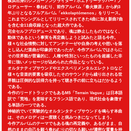
横浜出身のシンガーソングライター / ポエトリーラッパー / プ
ロデューサー・春ねむり、前作アルバム「春火燎原」から約3
年ぶりとなるフルアルバム「ekkolaptómenos」をリリース。
これまでシングルとしてリリースされてきた4曲に加え新曲7曲
を含む全11曲収録となった超大作である。
完全セルフプロデュースであり、魂は静止したものではなく、
動体であるという事実を再定義しようと試みたと語る今作。
様々な社会情勢に対してアンチテーゼや自身の考えや想いを落
とし込んだ楽曲が印象的であったが、今作アルバムではさらに
その世界観が普遍的に、人種や性別といったものを超越した非
常に強いメッセージが込められた作品となっている。
オルタナティブサウンドやエクスペリメンタルエレクトロなど
様々な音楽的要素を吸収したそのサウンドから繰り出される世
界観は圧倒的な説得力を持って聴き手の前に立ちはだかるよう
である。
今作のリードトラックでもあるM5「Terrain Vague」は日本語
訳で「荒地」を意味するフランス語であり、現代社会を象徴す
る単語の一つである。
神秘的でいて実験的なオルタンタティブサウンドを鳴らす本曲
は、そのメロディは一度聴くと病みつきになってしまう。
今作アルバムのテーマでもある魂の再定義や、あるがまま、自
然のままの自己を願う春ねむりの切なる願いが濃密な質量を持