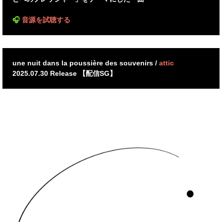
🎧
音源を試聴する
une nuit dans la poussière des souvenirs /
attic
2025.07.30 Release 【配信SG】