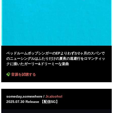
ベッドルームポップシンガーのEPよりわずか2ヶ月のスパンで
のニューシングルはふたりだけの夏夜の逃避行をロマンティッ
クに描いたガーリー&ドリーミーな楽曲
🎧
音源を試聴する
someday,somewhere /
Jr.alcohol
2025.07.30 Release 【配信SG】