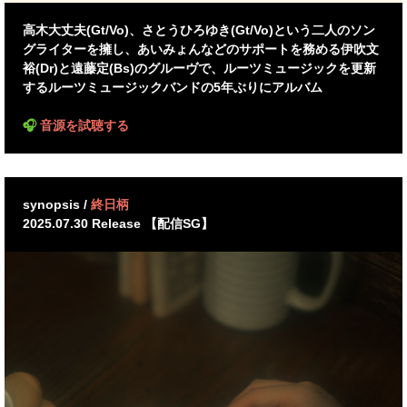
高木大丈夫(Gt/Vo)、さとうひろゆき(Gt/Vo)という二人のソン
グライターを擁し、あいみょんなどのサポートを務める伊吹文
裕(Dr)と遠藤定(Bs)のグルーヴで、ルーツミュージックを更新
する
ルーツミュージックバンドの5年ぶりにアルバム
🎧
音源を試聴する
synopsis /
終日柄
2025.07.30 Release 【配信SG】